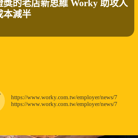
燈獎的老店新思維 Worky 助攻人
成本減半
https://www.worky.com.tw/employer/news/7
https://www.worky.com.tw/employer/news/7