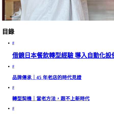
目錄
#
借鏡日本餐飲轉型經驗 導入自動化設
#
品牌傳承｜45 年老店的時代見證
#
轉型契機｜當老方法，跟不上新時代
#