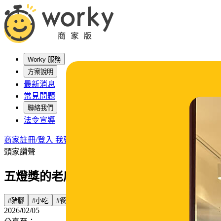
Worky 服務
方案說明
最新消息
常見問題
聯絡我們
法令宣導
商家註冊/登入
我要找工作
頭家讚聲
五燈獎的老店新思維 Worky 助攻人力成
#豬腳
#小吃
#餐飲頭家
#worky
2026/02/05