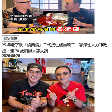
頭家讚聲
25 年老字號「燒肉燒」二代接班破局缺工！靠彈性人力神救
援，連 70 歲創辦人都大讚
2026/06/26