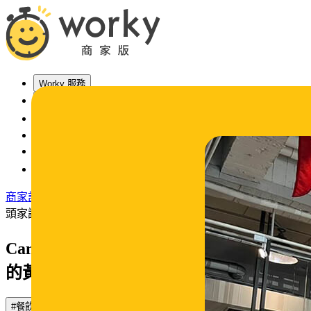
Worky 服務
方案說明
最新消息
常見問題
聯絡我們
法令宣導
商家註冊/登入
我要找工作
頭家讚聲
Campus Cafe 找到正職搭配 Worky 夥伴
的黃金比例
#餐飲頭家
#美式餐廳
#校園餐廳
#worky
#cafe