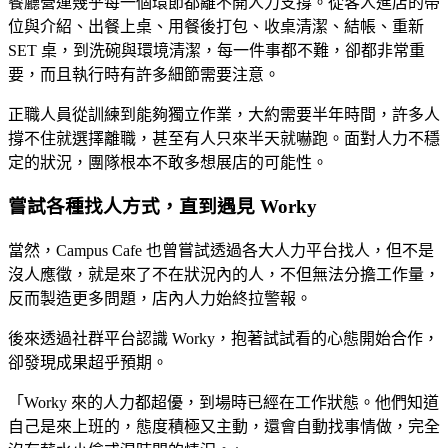
餐廳營運幾乎每一個環節都離不開人力支撐。從客人進店的帶
位與介紹、出餐上桌、用餐後打包、收桌清潔、結帳、重新
SET 桌，到洗碗與環境清潔，每一件事都不難，卻都非常重
要，而且執行時有許多細節需要注意。
正職人員從訓練到能夠獨立作業，大約需要半年時間，許多人
撐不住就選擇離職，甚至有人只來半天就嚇跑。面對人力不穩
定的狀況，團隊根本不敢多想展店的可能性。
嘗試各種找人方式，直到遇見 Worky
當然，Campus Cafe 也曾嘗試透過各大人力平台找人，但不是
沒人應徵，就是來了不在狀況內的人，不但無法分擔工作量，
反而製造更多問題，店內人力始終拉警報。
後來透過社群平台認識 Worky，抱著試試看的心態開始合作，
卻發現成果超乎預期。
「Worky 來的人力都超優，到場時已經在工作狀態。他們知道
自己是來上班的，態度積極又主動，還會自動找事情做，完全