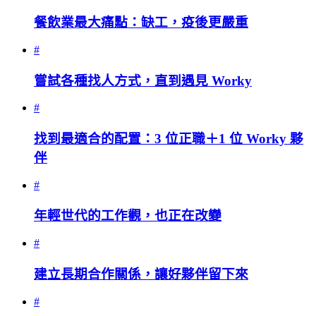
餐飲業最大痛點：缺工，疫後更嚴重
#
嘗試各種找人方式，直到遇見 Worky
#
找到最適合的配置：3 位正職＋1 位 Worky 夥
伴
#
年輕世代的工作觀，也正在改變
#
建立長期合作關係，讓好夥伴留下來
#