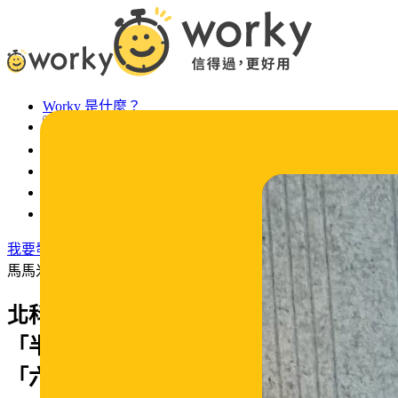
Worky 是什麼？
活動專區
最新消息
常見問題
Worky 徵才
法令宣導
我要發工作
馬馬米呀/吾二會社
北科大電機學霸變金鐘綜藝咖！大飛親揭
「半桶水哲學」：不上不下才是最強的
「六角形生存外掛」！