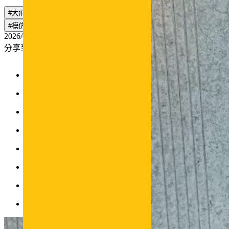
#大飛
#吳志慶
#台北科大電機
#大學生了沒
#超級模王大道
#模仿
#職涯焦慮
#吾二會社
2026/06/23
分享至：