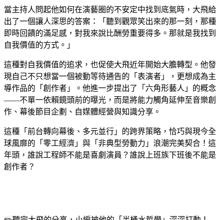
當主持人問起他如何在演藝圈的不安定中找到底氣時，大飛給
出了一個讓人深思的答案：「聽到觀眾笑出來的那一刻，那種
即時回饋的滿足感，對我來說比酬勞重要得多。那就是我找到
自我價值的方式。」
這種對自我價值的追求，也促使大飛近年開始大膽轉型。他發
現自己不只想當一個被動等待通告的「表演者」，更想成為主
導作品的「創作者」。他進一步提出了「六角形藝人」的概念
——不單一依賴鏡頭前的曝光，而是將能力觸角延伸至音樂創
作、幕後節目企劃、自媒體經營與知識分享。
這種「前台轉向幕後、多元並行」的跨界策略，恰巧與現今全
球風靡的「零工經濟」與「非典型勞動力」浪潮完美契合！這
年頭，誰說工程師不能是喜劇演員？誰說上班族下班後不能是
創作者？
✏️
聽完大飛的分享，小編被他的「半桶水哲學」深深打動！