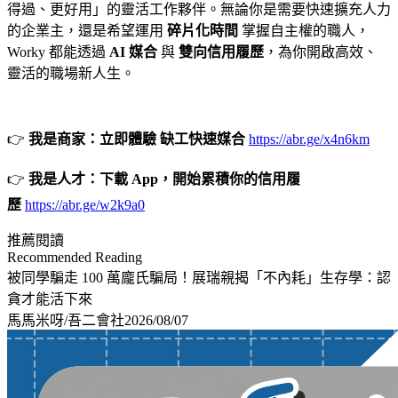
得過、更好用」的靈活工作夥伴。無論你是需要快速擴充人力
的企業主，還是希望運用
碎片化時間
掌握自主權的職人，
Worky 都能透過
AI 媒合
與
雙向信用履歷
，為你開啟高效、
靈活的職場新人生。
👉
我是商家：立即體驗 缺工快速媒合
https://abr.ge/x4n6km
👉
我是人才：下載 App，開始累積你的信用履
歷
https://abr.ge/w2k9a0
推薦閱讀
Recommended Reading
被同學騙走 100 萬龐氏騙局！展瑞親揭「不內耗」生存學：認
貪才能活下來
馬馬米呀/吾二會社
2026/08/07