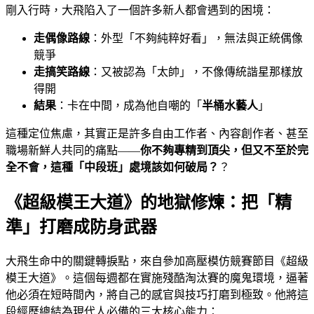
剛入行時，大飛陷入了一個許多新人都會遇到的困境：
走偶像路線
：外型「不夠純粹好看」，無法與正統偶像
競爭
走搞笑路線
：又被認為「太帥」，不像傳統諧星那樣放
得開
結果
：卡在中間，成為他自嘲的「
半桶水藝人
」
這種定位焦慮，其實正是許多自由工作者、內容創作者、甚至
職場新鮮人共同的痛點——
你不夠專精到頂尖，但又不至於完
全不會，這種「中段班」處境該如何破局？
？
《超級模王大道》的地獄修煉：把「精
準」打磨成防身武器
大飛生命中的關鍵轉捩點，來自參加高壓模仿競賽節目《超級
模王大道》。這個每週都在實施殘酷淘汰賽的魔鬼環境，逼著
他必須在短時間內，將自己的感官與技巧打磨到極致。他將這
段經歷總結為現代人必備的三大核心能力：