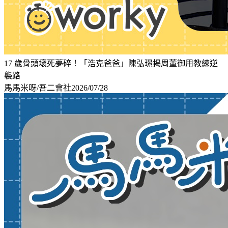
17 歲骨頭壞死夢碎！「浩克爸爸」陳弘璟揭周董御用教練逆
襲路
馬馬米呀/吾二會社
2026/07/28