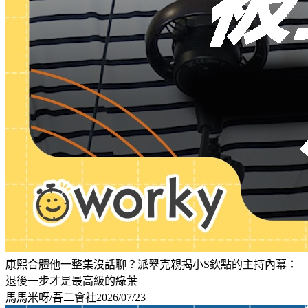
康熙合體他一整集沒話聊？派翠克親揭小S欽點的主持內幕：
退後一步才是最高級的綠葉
馬馬米呀/吾二會社
2026/07/23