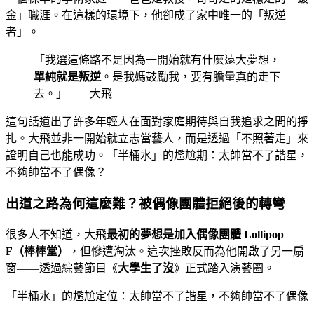
金」職涯。在這樣的環境下，他卻成了家中唯一的「叛逆
者」。
「我選這條路不是因為一開始就有什麼遠大夢想，
單純就是叛逆
。是我媽鼓勵我，要有膽量真的走下
去。」——大飛
這句話道出了許多年輕人在面對家庭期待與自我追求之間的掙
扎。大飛並非一開始就立志當藝人，而是透過「不照著走」來
證明自己也能成功。「半桶水」的尷尬期：太帥當不了諧星，
不夠帥當不了偶像？
出道之路為何這麼難？被偶像團體拒絕後的轉彎
很多人不知道，大飛
最初的夢想是加入偶像團體 Lollipop
F（棒棒堂）
，但慘遭淘汰。這次挫敗反而為他開啟了另一扇
窗——透過綜藝節目《
大學生了沒
》正式踏入演藝圈。
「半桶水」的尷尬定位：太帥當不了諧星，不夠帥當不了偶像