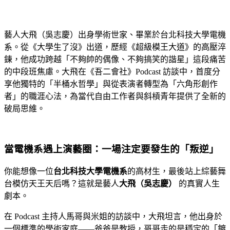
藝人大飛（吳志慶）出身學術世家、畢業於台北科技大學電機
系。從《大學生了沒》出道，歷經《超級模王大道》的高壓淬
鍊，他成功跨越「不夠帥的偶像、不夠搞笑的諧星」這段痛苦
的中段班焦慮。大飛在《吾二會社》Podcast 訪談中，首度分
享他獨特的「半桶水哲學」與從表演者轉型為「六角形創作
者」的職涯心法，為當代自由工作者與斜槓青年提供了全新的
破局思維。
當電機系遇上演藝圈：一場注定要發生的「叛逆」
你能想像一位
台北科技大學電機系
的高材生，最後站上綜藝舞
台模仿天王天后嗎？這就是藝人
大飛（吳志慶）
的真實人生
劇本。
在 Podcast 主持人馬哥與米姐的訪談中，大飛坦言，他出身於
一個標準的學術家庭——爸爸是教授，哥哥走的是穩定的「鍍