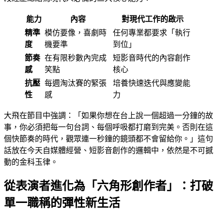
能力
內容
對現代工作的啟示
精準
模仿要像，喜劇時
任何專業都要求「執行
度
機要準
到位」
節奏
在有限秒數內完成
短影音時代的內容創作
感
笑點
核心
抗壓
每週淘汰賽的緊張
培養快速迭代與應變能
性
感
力
大飛在節目中強調：「如果你想在台上說一個超過一分鐘的故
事，你必須把每一句台詞、每個呼吸都打磨到完美。否則在這
個快節奏的時代，觀眾連一秒鐘的鏡頭都不會留給你。」這句
話放在今天自媒體經營、短影音創作的邏輯中，依然是不可撼
動的金科玉律。
從表演者進化為「六角形創作者」：打破
單一職稱的彈性新生活