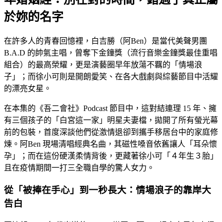
於妳的名字
在許多人的青春回憶裡，白吉勝（阿Ben）是當代美聲男團
B.A.D 的帥氣主唱，曾奪下金鐘獎（流行音樂金鐘獎最佳重唱
組合）的最高榮耀，更是演藝圈早年放蕩不羈的「情場浪
子」；而徐小可則是開朗愛笑、在各大戲劇與綜藝節目中活耀
的漂亮女星。
在本集的《吾二會社》Podcast 節目中，這對結連理 15 年、擁
有三個孩子的「白宮這一家」明星夫妻檔，拋開了所有螢光幕
前的包裝，首度深談他們從激情退卻到攜手移居台中的家庭修
煉。阿Ben 現場清唱經典名曲，其磁性嗓音依舊讓人「耳朵懷
孕」；而在這份硬漢柔情背後，更藏著徐小可「４年生３胎」
且在疫情期間一打三全職自學的驚人女力。
從「被捧在手心」到一秒長大：情場浪子的靠岸大
告白