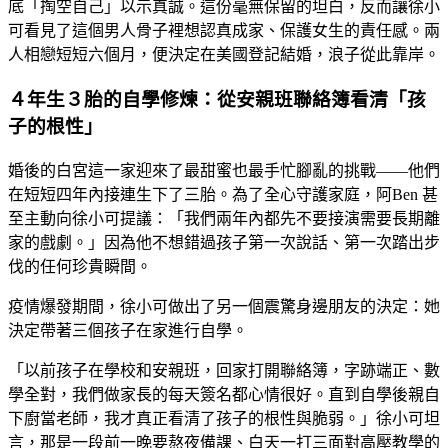
底「掏空自己」以示真誠。這份毫無保留的坦白，反而讓徐小
可看見了這個男人骨子裡想認真成家、保護女生的責任感。兩
人相戀短短六個月，便決定在美國登記結婚，浪子從此靠岸。
４年生３胎的自學修煉：從安親班聯絡簿看清「孩
子的根性」
婚後的白宮這一家迎來了最甜蜜也最手忙腳亂的挑戰——他們
在短短四年內接連生下了三胎。為了全心守護家庭，阿Ben 甚
至主動向徐小可提議：「我們兩年內都先不要接演需要長期離
家的戲劇。」因為他不想錯過孩子第一次說話、第一次踏出步
伐的任何珍貴瞬間。
疫情爆發期間，徐小可做出了另一個震驚身邊朋友的決定：她
決定帶著三個孩子在家進行自學。
「以前孩子在學校和安親班，回家打開聯絡簿，字跡端正、數
學全對，我們做家長的每天簽名都心情很好。直到自學後親自
下廚當老師，我才真正看清了孩子的根性與脆弱。」徐小可坦
言，那是一段前一晚要熬夜備課、白天一打三面對高壓教學的