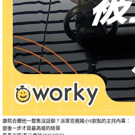
康熙合體他一整集沒話聊？派翠克親揭小S欽點的主持內幕：
退後一步才是最高級的綠葉