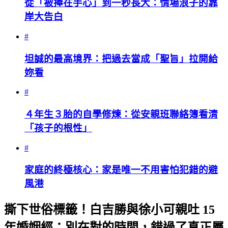
從「被捧在手心」到一秒長大：情場浪子的靠
岸大告白
#
坦誠的最高境界：把過去當成「聖旨」拉開給
妳看
#
４年生３胎的自學修煉：從安親班聯絡簿看清
「孩子的根性」
#
家庭的終極核心：家是唯一不用害怕犯錯的避
風港
撕下世俗標籤！白吉勝與徐小可親吐 15
年婚姻經：別在對的時間，錯過了真正屬