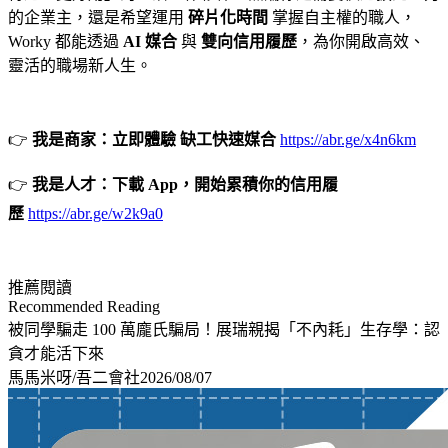
的企業主，還是希望運用
碎片化時間
掌握自主權的職人，
Worky 都能透過
AI 媒合
與
雙向信用履歷
，為你開啟高效、
靈活的職場新人生。
👉
我是商家：立即體驗 缺工快速媒合
https://abr.ge/x4n6km
👉
我是人才：下載 App，開始累積你的信用履
歷
https://abr.ge/w2k9a0
推薦閱讀
Recommended Reading
被同學騙走 100 萬龐氏騙局！展瑞親揭「不內耗」生存學：認
貪才能活下來
馬馬米呀/吾二會社
2026/08/07