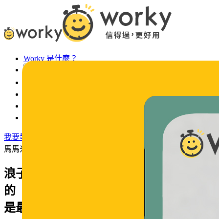
Worky 是什麼？
活動專區
最新消息
常見問題
Worky 徵才
法令宣導
我要發工作
馬馬米呀/吾二會社
浪子靠岸變身鐵血人夫！阿Ben與徐小可
的「白宮生存指南」：把自己掏空，家才
是最安全的避風港