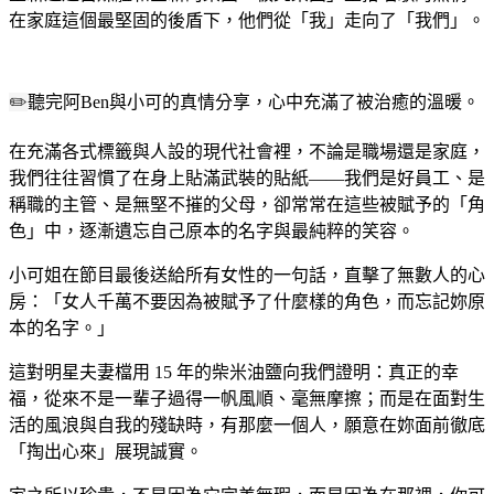
在家庭這個最堅固的後盾下，他們從「我」走向了「我們」。
✏️
聽完阿Ben與小可的真情分享，心中充滿了被治癒的溫暖。
在充滿各式標籤與人設的現代社會裡，不論是職場還是家庭，
我們往往習慣了在身上貼滿武裝的貼紙——我們是好員工、是
稱職的主管、是無堅不摧的父母，卻常常在這些被賦予的「角
色」中，逐漸遺忘自己原本的名字與最純粹的笑容。
小可姐在節目最後送給所有女性的一句話，直擊了無數人的心
房：「女人千萬不要因為被賦予了什麼樣的角色，而忘記妳原
本的名字。」
這對明星夫妻檔用 15 年的柴米油鹽向我們證明：真正的幸
福，從來不是一輩子過得一帆風順、毫無摩擦；而是在面對生
活的風浪與自我的殘缺時，有那麼一個人，願意在妳面前徹底
「掏出心來」展現誠實。