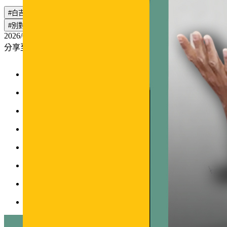
#白吉勝
#徐小可
#阿Ben
#B.A.D
#白宮這一家
#別對你愛的人飆狠話
##吾二會社
2026/05/20
分享至：