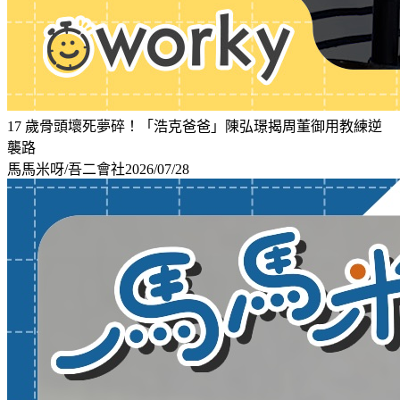
17 歲骨頭壞死夢碎！「浩克爸爸」陳弘璟揭周董御用教練逆
襲路
馬馬米呀/吾二會社
2026/07/28