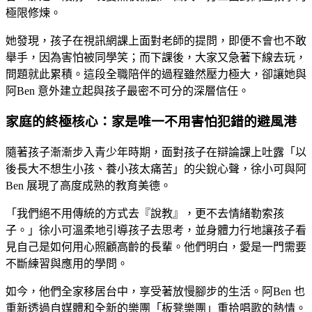
極限修煉。
她發現，孩子在視訊網課上面對老師的提問，即便不會也不敢
舉手，因為害怕被同學笑；而下課後，大家又急著下線去玩，
問題就此累積。這段全職陪伴的過程雖然壓力極大，卻讓她與
阿Ben 意外建立起與孩子最密不可分的深層信任。
家庭的終極核心：家是唯一不用害怕犯錯的避風港
隨著孩子漸漸步入青少年時期，面對孩子在辯論課上吐露「以
後長大不想生小孩、養小孩太痛苦」的尖銳心聲，徐小可與阿
Ben 展現了高度成熟的教育美德。
「我們絕不用傳統的方式去『說教』，更不去情緒勒索孩
子。」徐小可溫柔地引導孩子去思考，並身體力行地讓孩子看
見自己是如何用心照顧高齡的長輩。他們明白，愛是一門需要
不斷練習與應用的學問。
如今，他們全家移居台中，享受著放慢腳步的生活。阿Ben 也
重新透過自媒體和全新的樂團「板凳樂團」重拾唱歌的熱情。