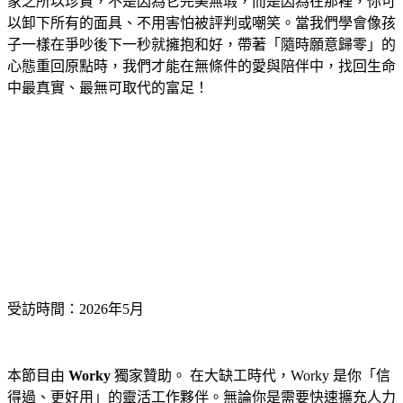
家之所以珍貴，不是因為它完美無瑕，而是因為在那裡，你可
以卸下所有的面具、不用害怕被評判或嘲笑。當我們學會像孩
子一樣在爭吵後下一秒就擁抱和好，帶著「隨時願意歸零」的
心態重回原點時，我們才能在無條件的愛與陪伴中，找回生命
中最真實、最無可取代的富足！
受訪時間：
2026年5月
本節目由
Worky
獨家贊助。 在大缺工時代，Worky 是你「信
得過、更好用」的靈活工作夥伴。無論你是需要快速擴充人力