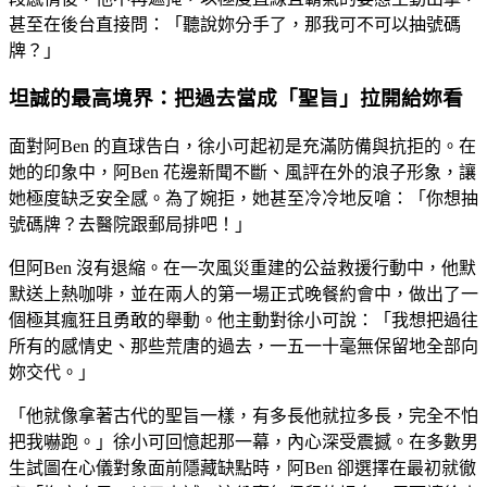
甚至在後台直接問：「聽說妳分手了，那我可不可以抽號碼
牌？」
坦誠的最高境界：把過去當成「聖旨」拉開給妳看
面對阿Ben 的直球告白，徐小可起初是充滿防備與抗拒的。在
她的印象中，阿Ben 花邊新聞不斷、風評在外的浪子形象，讓
她極度缺乏安全感。為了婉拒，她甚至冷冷地反嗆：「你想抽
號碼牌？去醫院跟郵局排吧！」
但阿Ben 沒有退縮。在一次風災重建的公益救援行動中，他默
默送上熱咖啡，並在兩人的第一場正式晚餐約會中，做出了一
個極其瘋狂且勇敢的舉動。他主動對徐小可說：「我想把過往
所有的感情史、那些荒唐的過去，一五一十毫無保留地全部向
妳交代。」
「他就像拿著古代的聖旨一樣，有多長他就拉多長，完全不怕
把我嚇跑。」徐小可回憶起那一幕，內心深受震撼。在多數男
生試圖在心儀對象面前隱藏缺點時，阿Ben 卻選擇在最初就徹