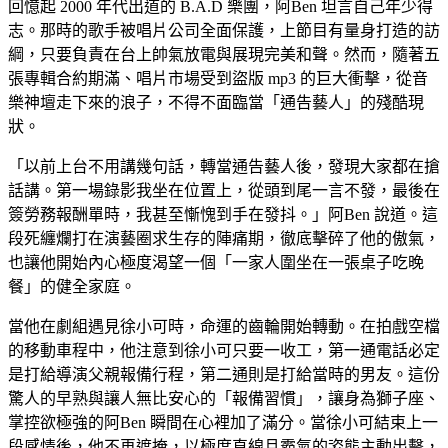
回憶起 2000 年代出道的 B.A.D 樂團，阿Ben 坦言自己年少得
志。那時的歌手被唱片公司全面保護，上節目有量身打造的訪
綱，只要負責在台上帥氣放電與展現完美和聲。然而，隨著五
張專輯合約期滿、唱片市場受到盜版 mp3 的巨大衝擊，從音
樂神壇走下來的浪子，不得不面臨當「通告藝人」的殘酷現
狀。
「以前上台不用講幾句話，轉當通告藝人後，發現大家都在搶
話講。第一場錄影我坐在位置上，從頭到尾一言不發，最後在
簽勞務報酬單時，我甚至慚愧到手在發抖。」阿Ben 說道。這
段死纏爛打在演藝圈求生存的陣痛期，徹底擊碎了他的傲氣，
也讓他開始內心極度渴望一個「一家人圍坐在一張桌子吃晚
餐」的健全家庭。
當他在劇組遇見徐小可時，命運的齒輪開始轉動。在拍戲空檔
的移動車程中，他注意到徐小可只要一收工，第一通電話必定
是打給導演父親報備行程，第二通則是打給當時的男友。這份
驚人的早熟與讓人無比安心的「報備習慣」，讓身為獅子座、
掌控欲極強的阿Ben 瞬間在心裡加了滿分。當徐小可結束上一
段感情後，他不再遮掩，以極度直線且霸氣的姿態主動出擊，