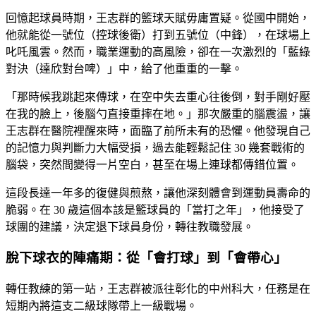
回憶起球員時期，王志群的籃球天賦毋庸置疑。從國中開始，
他就能從一號位（控球後衛）打到五號位（中鋒），在球場上
叱吒風雲。然而，職業運動的高風險，卻在一次激烈的「藍綠
對決（達欣對台啤）」中，給了他重重的一擊。
「那時候我跳起來傳球，在空中失去重心往後倒，對手剛好壓
在我的臉上，後腦勺直接重摔在地。」那次嚴重的腦震盪，讓
王志群在醫院裡醒來時，面臨了前所未有的恐懼。他發現自己
的記憶力與判斷力大幅受損，過去能輕鬆記住 30 幾套戰術的
腦袋，突然間變得一片空白，甚至在場上連球都傳錯位置。
這段長達一年多的復健與煎熬，讓他深刻體會到運動員壽命的
脆弱。在 30 歲這個本該是籃球員的「當打之年」，他接受了
球團的建議，決定退下球員身份，轉往教職發展。
脫下球衣的陣痛期：從「會打球」到「會帶心」
轉任教練的第一站，王志群被派往彰化的中州科大，任務是在
短期內將這支二級球隊帶上一級戰場。