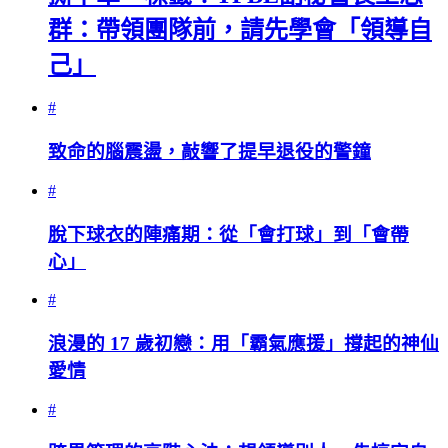
群：帶領團隊前，請先學會「領導自
己」
#
致命的腦震盪，敲響了提早退役的警鐘
#
脫下球衣的陣痛期：從「會打球」到「會帶
心」
#
浪漫的 17 歲初戀：用「霸氣應援」撐起的神仙
愛情
#