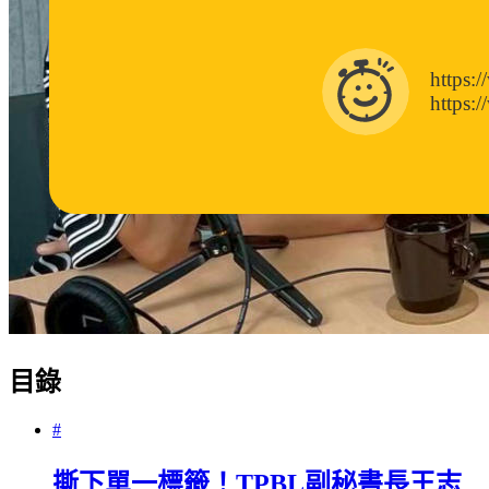
https:
https:
目錄
#
撕下單一標籤！TPBL副秘書長王志