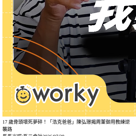
17 歲骨頭壞死夢碎！「浩克爸爸」陳弘璟揭周董御用教練逆
襲路