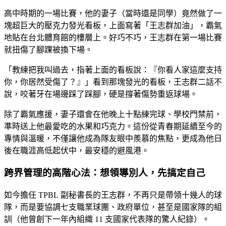
高中時期的一場比賽，他的妻子（當時還是同學）竟然做了一
塊超巨大的壓克力發光看板，上面寫著「王志群加油」，霸氣
地貼在台北體育館的樓層上。好巧不巧，王志群在第一場比賽
就扭傷了腳踝被換下場。
「教練把我叫過去，指著上面的看板說：『你看人家這麼支持
你，你居然受傷了？』」看到那塊發光的看板，王志群二話不
說，咬著牙在場邊踩了踩腳，硬是撐著傷勢重返球場。
除了霸氣應援，妻子還會在他晚上十點練完球、學校門禁前，
準時送上他最愛吃的水果和巧克力。這份從青春期延續至今的
專情與溫暖，不僅讓他成為隊友眼中羨慕的焦點，更成為他日
後在職涯高低起伏中，最安穩的避風港。
跨界管理的高階心法：想領導別人，先搞定自己
如今擔任 TPBL 副秘書長的王志群，不再只是帶領十幾人的球
隊，而是要協調七支職業球團、政府單位，甚至是國家隊的組
訓（他曾創下一年內組織 11 支國家代表隊的驚人紀錄）。