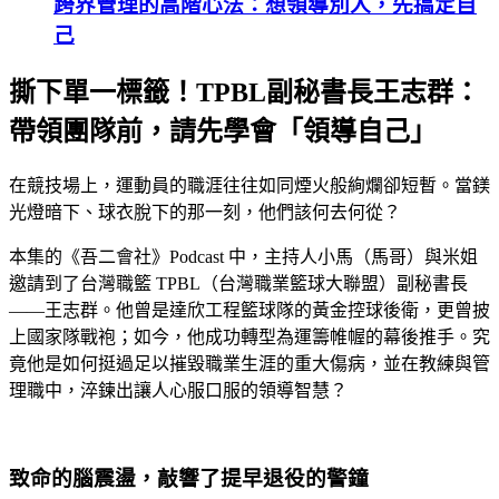
跨界管理的高階心法：想領導別人，先搞定自
己
撕下單一標籤！TPBL副秘書長王志群：
帶領團隊前，請先學會「領導自己」
在競技場上，運動員的職涯往往如同煙火般絢爛卻短暫。當鎂
光燈暗下、球衣脫下的那一刻，他們該何去何從？
本集的《吾二會社》Podcast 中，主持人小馬（馬哥）與米姐
邀請到了台灣職籃 TPBL（台灣職業籃球大聯盟）副秘書長
——王志群。他曾是達欣工程籃球隊的黃金控球後衛，更曾披
上國家隊戰袍；如今，他成功轉型為運籌帷幄的幕後推手。究
竟他是如何挺過足以摧毀職業生涯的重大傷病，並在教練與管
理職中，淬鍊出讓人心服口服的領導智慧？
致命的腦震盪，敲響了提早退役的警鐘