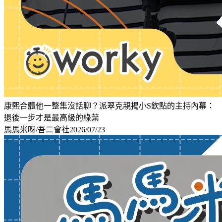
康熙合體他一整集沒話聊？派翠克親揭小S欽點的主持內幕：
退後一步才是最高級的綠葉
馬馬米呀/吾二會社
2026/07/23