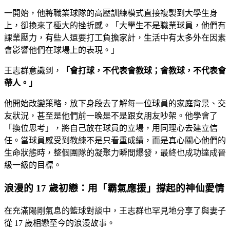
一開始，他將職業球隊的高壓訓練模式直接複製到大學生身
上，卻換來了極大的挫折感。「大學生不是職業球員，他們有
課業壓力，有些人還要打工負擔家計，生活中有太多外在因素
會影響他們在球場上的表現。」
王志群意識到，
「會打球，不代表會教球；會教球，不代表會
帶人。」
他開始改變策略，放下身段去了解每一位球員的家庭背景、交
友狀況，甚至是他們前一晚是不是跟女朋友吵架。他學會了
「換位思考」，將自己放在球員的立場，用同理心去建立信
任。當球員感受到教練不是只看重成績，而是真心關心他們的
生命狀態時，整個團隊的凝聚力瞬間爆發，最終也成功達成晉
級一級的目標。
浪漫的 17 歲初戀：用「霸氣應援」撐起的神仙愛情
在充滿陽剛氣息的籃球對談中，王志群也罕見地分享了與妻子
從 17 歲相戀至今的浪漫故事。