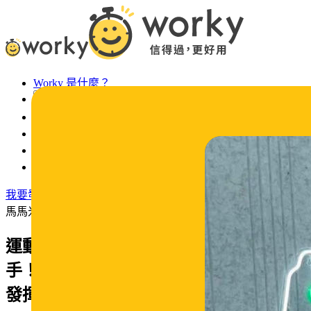
Worky 是什麼？
活動專區
最新消息
常見問題
Worky 徵才
法令宣導
我要發工作
馬馬米呀/吾二會社
運動員只會打球？從黃金後衛到聯盟推
手！王志群挺過致命腦震盪，揭密讓團隊
發揮最大效益的「領導心法」