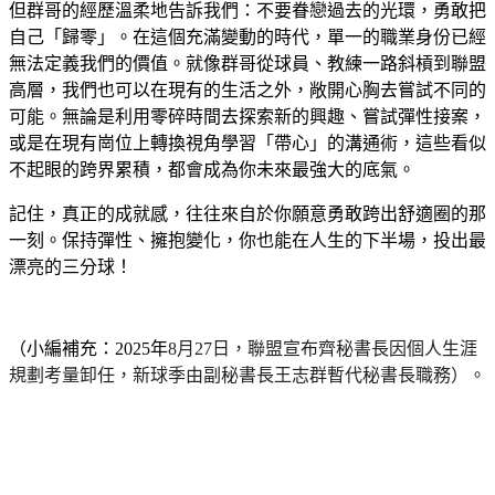
但群哥的經歷溫柔地告訴我們：不要眷戀過去的光環，勇敢把
自己「歸零」。在這個充滿變動的時代，單一的職業身份已經
無法定義我們的價值。就像群哥從球員、教練一路斜槓到聯盟
高層，我們也可以在現有的生活之外，敞開心胸去嘗試不同的
可能。無論是利用零碎時間去探索新的興趣、嘗試彈性接案，
或是在現有崗位上轉換視角學習「帶心」的溝通術，這些看似
不起眼的跨界累積，都會成為你未來最強大的底氣。
記住，真正的成就感，往往來自於你願意勇敢跨出舒適圈的那
一刻。保持彈性、擁抱變化，你也能在人生的下半場，投出最
漂亮的三分球！
（小編補充：2025年
8月27日，聯盟宣布齊秘書長因個人生涯
規劃考量卸任，新球季由副秘書長王志群暫代秘書長職務）。