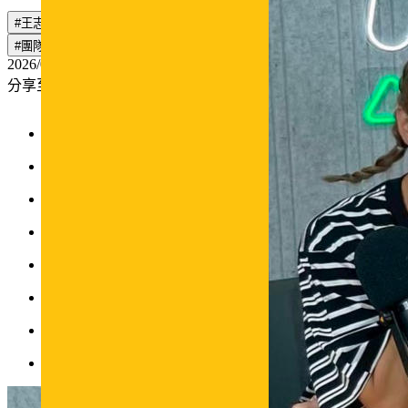
#王志群
#TPBL
#台灣職籃
#運動員
#職涯轉換
#領導
#團隊溝通
#吾二會社
#彈性工作
2026/05/11
分享至：