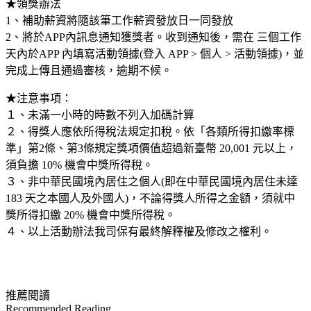
★領獎辦法
1、補助薪資將隨該筆工作薪資發放日一同發放
2、將於APP內訊息通知獲獎者。收到通知後，需在 三個工作
天內於APP 內填寫活動領據(登入 APP > 個人 > 活動領據)，並
完成上傳且通過審核，逾期不候。
★注意事項：
１、未滿一小時的時數不列入加碼計算
２、得獎人應依所得稅法規定扣稅。依「各類所得扣繳率標
準」第2條、第3條規定獎項價值超過新臺幣 20,001 元以上，
須負擔 10% 機會中獎所得稅。
３、非中華民國境內居住之個人(即在中華民國境內居住未達
183 天之本國人及外國人)，不論得獎人所得之金額，須就中
獎所得扣繳 20% 機會中獎所得稅。
４、以上活動辦法我司保有最終解釋權及修改之權利。
推薦閱讀
Recommended Reading